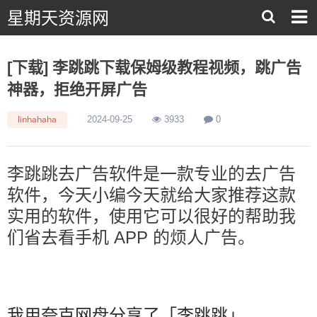
星期天资源网
[下载] 李跳跳下载保姆级教程视频，跳广告
神器，拒绝开屏广告
linhahaha
2024-09-25
3933
0
李跳跳去广告软件是一款专业的去广告
软件，今天小编今天就给大家推荐这款
实用的软件，使用它可以很好的帮助我
们省去看手机 APP 的烦人广告。
我用夸克网盘分享了「李跳跳」