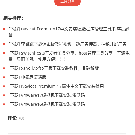
工具分享
相关推荐：
[下载] navicat Premium17中文安装版,数据库管理工具,程序员必
备
[下载] 李跳跳下载保姆级教程视频，跳广告神器，拒绝开屏广告
[下载] switchhosts开发者工具分享，host管理工具分享，开源免
费，界面美观，使用方便！！！
[下载] xshell7,xftp正版下载安装教程，非破解版
[下载] 电视家复活版
[下载] Navicat Premium 17简体中文下载安装使用
[下载] vmware17虚拟机下载安装,激活码
[下载] vmware16虚拟机下载安装,激活码
评论
（0）