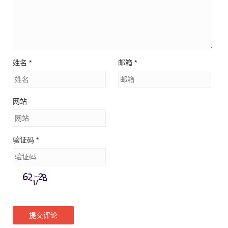
姓名
*
邮箱
*
网站
验证码
*