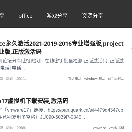
享
office
游戏分享
资源分享
ice永久激活2021-2019-2016专业增强版,project
o专业版,正版激活码
钥论坛分享[密钥检测] 在线密钥批量检测[正版激活码] 正版激
话] 电话...
电话激活
windows激活
office激活
05
阅读（6511）
are17虚拟机下载安装,激活码
are17」链接：https://pan.quark.cn/s/f4479d4347cb
复制多空格）JU090-6039P-0840...
vmware
vm虚拟机
05
阅读（2989）