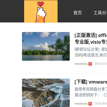
首页
工具分
[正版激活] off
专业版,visi
[密钥论坛分享] 密
活码[电话激活,免打电
linhahaha
2024-07-
[下载] vmw
我用夸克网盘分享了「vmw
激活密钥如下：（注意别
linhahaha
2024-06-