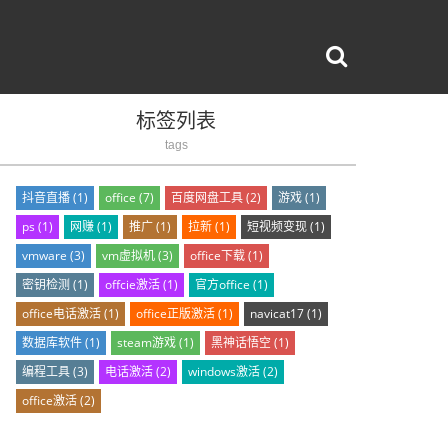
标签列表
tags
抖音直播
(1)
office
(7)
百度网盘工具
(2)
游戏
(1)
ps
(1)
网赚
(1)
推广
(1)
拉新
(1)
短视频变现
(1)
vmware
(3)
vm虚拟机
(3)
office下载
(1)
密钥检测
(1)
offcie激活
(1)
官方office
(1)
office电话激活
(1)
office正版激活
(1)
navicat17
(1)
数据库软件
(1)
steam游戏
(1)
黑神话悟空
(1)
编程工具
(3)
电话激活
(2)
windows激活
(2)
office激活
(2)